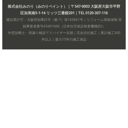
株式会社みのり（みのりペイント）｜〒547-0003 大阪府大阪市平野
区加美南5-1-14 リッツ三番館201｜TEL 0120-307-116
建設業許可：大阪府知事許可（般-7）第163661号｜リフォーム瑕疵保険 登
録事業者番号A5401666（日本住宅保証検査機構JIO）
外壁診断士・雨漏り検診アドバイザー在籍｜完全自社施工｜累計施工300
件以上｜最大15年の施工保証