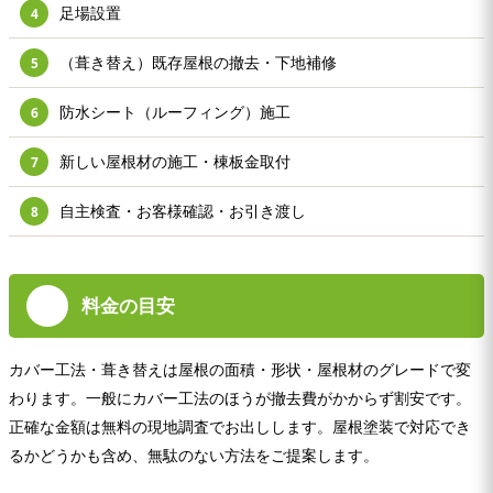
足場設置
4
（葺き替え）既存屋根の撤去・下地補修
5
防水シート（ルーフィング）施工
6
新しい屋根材の施工・棟板金取付
7
自主検査・お客様確認・お引き渡し
8
料金の目安
カバー工法・葺き替えは屋根の面積・形状・屋根材のグレードで変
わります。一般にカバー工法のほうが撤去費がかからず割安です。
正確な金額は無料の現地調査でお出しします。屋根塗装で対応でき
るかどうかも含め、無駄のない方法をご提案します。