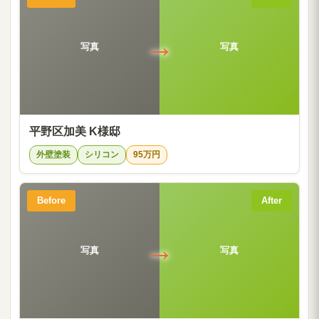
→
写真
写真
平野区加美 K様邸
外壁塗装
シリコン
95万円
Before
After
→
写真
写真