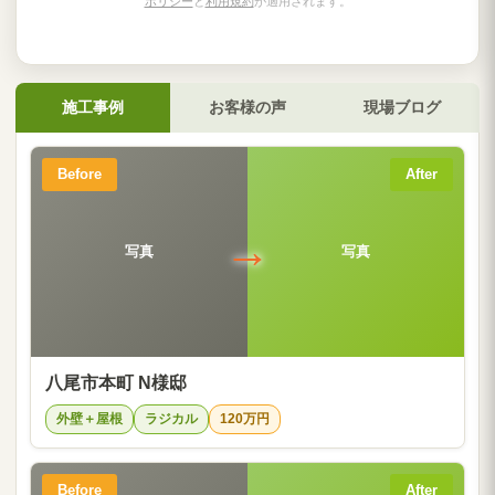
ポリシー
と
利用規約
が適用されます。
施工事例
お客様の声
現場ブログ
Before
After
→
写真
写真
八尾市本町 N様邸
外壁＋屋根
ラジカル
120万円
Before
After