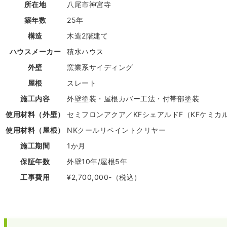
所在地
八尾市神宮寺
築年数
25年
構造
木造2階建て
ハウスメーカー
積水ハウス
外壁
窯業系サイディング
屋根
スレート
施工内容
外壁塗装・屋根カバー工法・付帯部塗装
使用材料（外壁）
セミフロンアクア／KFシェアルドF（KFケミカ
使用材料（屋根）
NKクールリペイントクリヤー
施工期間
1か月
保証年数
外壁10年/屋根5年
工事費用
¥2,700,000-（税込）