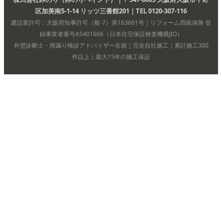
区加美南5-1-14 リッツ三番館201｜TEL 0120-307-116
建設業許可：大阪府知事許可（般-7）第163661号｜リフォーム瑕疵保険 登
録事業者番号A5401666（日本住宅保証検査機構JIO）
外壁診断士・雨漏り検診アドバイザー在籍｜完全自社施工｜累計施工300
件以上｜最大15年の施工保証