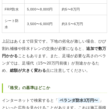
FRP防水
5,000〜8,000円
約5〜8万円
シート防
3,500〜6,000円
約3.5〜6万円
水
上記はあくまで目安です。下地の劣化が激しい場合、ひび
割れ補修や排水ドレンの交換が必要になると、
追加で数万
円かかる
こともあります。また、足場が必要な高さのベラ
ンダでは、足場代（15〜20万円前後）が別途かかるた
め、
総額が大きく変わる
点に注意してください。
「格安」の基準はどこか
インターネットで検索すると「
ベランダ防水3万円〜
」
といった広告を見かけることがあります。これは施工面積