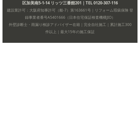
区加美南5-1-14 リッツ三番館201｜TEL 0120-307-116
建設業許可：大阪府知事許可（般-7）第163661号｜リフォーム瑕疵保険 登
録事業者番号A5401666（日本住宅保証検査機構JIO）
外壁診断士・雨漏り検診アドバイザー在籍｜完全自社施工｜累計施工300
件以上｜最大15年の施工保証