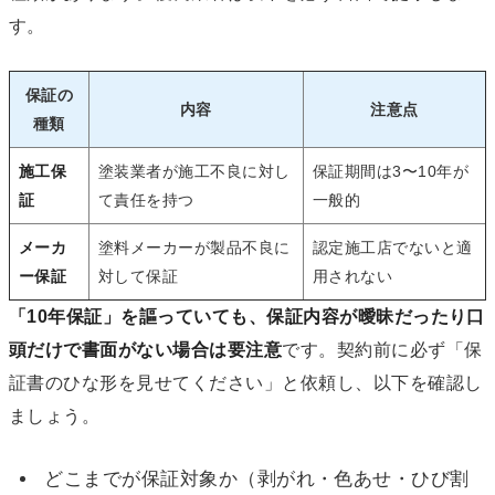
す。
保証の
内容
注意点
種類
施工保
塗装業者が施工不良に対し
保証期間は3〜10年が
証
て責任を持つ
一般的
メーカ
塗料メーカーが製品不良に
認定施工店でないと適
ー保証
対して保証
用されない
「10年保証」を謳っていても、保証内容が曖昧だったり口
頭だけで書面がない場合は要注意
です。契約前に必ず「保
証書のひな形を見せてください」と依頼し、以下を確認し
ましょう。
どこまでが保証対象か（剥がれ・色あせ・ひび割