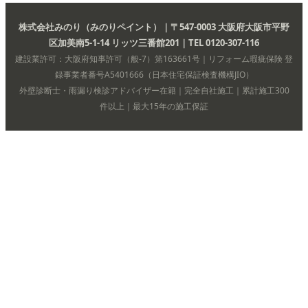
株式会社みのり（みのりペイント）｜〒547-0003 大阪府大阪市平野
区加美南5-1-14 リッツ三番館201｜TEL 0120-307-116
建設業許可：大阪府知事許可（般-7）第163661号｜リフォーム瑕疵保険 登
録事業者番号A5401666（日本住宅保証検査機構JIO）
外壁診断士・雨漏り検診アドバイザー在籍｜完全自社施工｜累計施工300
件以上｜最大15年の施工保証