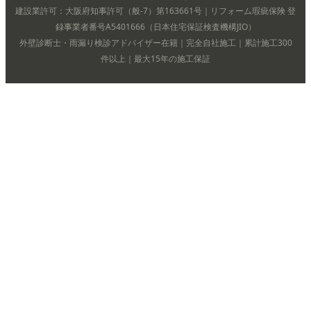
建設業許可：大阪府知事許可（般-7）第163661号｜リフォーム瑕疵保険 登
録事業者番号A5401666（日本住宅保証検査機構JIO）
外壁診断士・雨漏り検診アドバイザー在籍｜完全自社施工｜累計施工300
件以上｜最大15年の施工保証