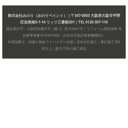
株式会社みのり（みのりペイント）｜〒547-0003 大阪府大阪市平野
区加美南5-1-14 リッツ三番館201｜TEL 0120-307-116
建設業許可：大阪府知事許可（般-7）第163661号｜リフォーム瑕疵保険 登
録事業者番号A5401666（日本住宅保証検査機構JIO）
外壁診断士・雨漏り検診アドバイザー在籍｜完全自社施工｜累計施工300
件以上｜最大15年の施工保証