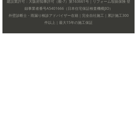
建設業許可：大阪府知事許可（般-7）第163661号｜リフォーム瑕疵保険 登
録事業者番号A5401666（日本住宅保証検査機構JIO）
外壁診断士・雨漏り検診アドバイザー在籍｜完全自社施工｜累計施工300
件以上｜最大15年の施工保証