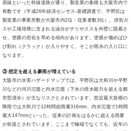
原線といった幹線道路が通り、製造業の集積も大阪市内で
有数です（平成26年経済センサス-基礎調査で、平野区は
製造業の事業所数が大阪市内2位・従業者数3位）。排気ガ
スや工場排煙に含まれる油分がチリやススを外壁に固着さ
せ、塗膜の劣化を早める傾向があります。塗膜が傷めばひ
び割れ（クラック）が入りやすく、そこが雨水の入り口に
なります。
③ 想定を超える豪雨が増えている
大阪市の水害ハザードマップでは、平野区は大和川や平野
川などの河川氾濫と内水氾濫（下水の排水能力を超える都
市型浸水）が主なリスクとされています。想定最大規模の
降雨では大和川で12時間総雨量316mm、内水氾濫で1時間
最大147mmといった、従来の計画をはるかに超える雨量
が前提とされています。ここまで極端でなくても、近年の