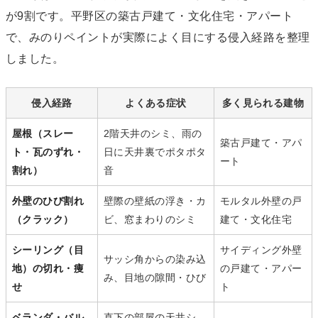
が9割です。平野区の築古戸建て・文化住宅・アパート
で、みのりペイントが実際によく目にする侵入経路を整理
しました。
侵入経路
よくある症状
多く見られる建物
屋根（スレー
2階天井のシミ、雨の
築古戸建て・アパ
ト・瓦のずれ・
日に天井裏でポタポタ
ート
割れ）
音
外壁のひび割れ
壁際の壁紙の浮き・カ
モルタル外壁の戸
（クラック）
ビ、窓まわりのシミ
建て・文化住宅
シーリング（目
サイディング外壁
サッシ角からの染み込
地）の切れ・痩
の戸建て・アパー
み、目地の隙間・ひび
せ
ト
ベランダ・バル
直下の部屋の天井シ