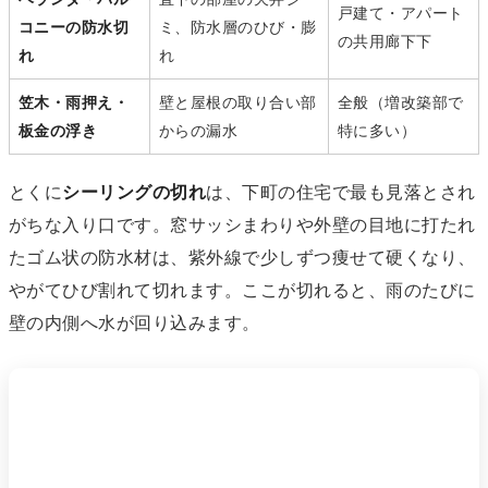
戸建て・アパート
コニーの防水切
ミ、防水層のひび・膨
の共用廊下下
れ
れ
笠木・雨押え・
壁と屋根の取り合い部
全般（増改築部で
板金の浮き
からの漏水
特に多い）
とくに
シーリングの切れ
は、下町の住宅で最も見落とされ
がちな入り口です。窓サッシまわりや外壁の目地に打たれ
たゴム状の防水材は、紫外線で少しずつ痩せて硬くなり、
やがてひび割れて切れます。ここが切れると、雨のたびに
壁の内側へ水が回り込みます。