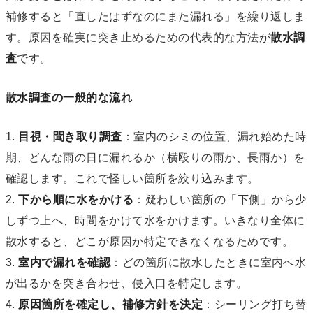
補修すると「直したはずなのにまた漏れる」を繰り返しま
す。原因を確実に突き止めるための代表的な方法が
散水調
査
です。
散水調査の一般的な流れ
1.
目視・聞き取り調査
：室内のシミの位置、漏れ始めた時
期、どんな雨の日に漏れるか（横殴りの雨か、長雨か）を
確認します。これで怪しい箇所を絞り込みます。
2.
下から順に水をかける
：疑わしい箇所の「下側」から少
しずつ上へ、時間をかけて水をかけます。いきなり全体に
散水すると、どこが原因か特定できなくなるためです。
3.
室内で漏れを確認
：どの箇所に散水したときに室内へ水
が出るかを突き合わせ、侵入口を特定します。
4.
原因箇所を確定し、補修方針を決定
：シーリング打ち替