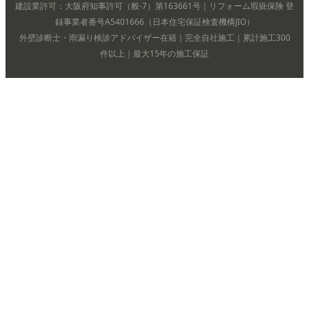
建設業許可：大阪府知事許可（般-7）第163661号｜リフォーム瑕疵保険 登
録事業者番号A5401666（日本住宅保証検査機構JIO）
外壁診断士・雨漏り検診アドバイザー在籍｜完全自社施工｜累計施工300
件以上｜最大15年の施工保証