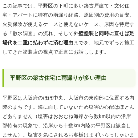
この記事では、平野区の下町に多い築古戸建て・文化住
宅・アパートに特有の雨漏り経路、原因別の費用の目安、
火災保険が使えるケースと使えないケース、原因を特定す
る「散水調査」の流れ、そして
外壁塗装と同時に直せば足
場代を二重に払わずに済む理由
までを、地元でずっと施工
してきた塗装店の視点で正直にお話しします。
平野区の築古住宅に雨漏りが多い理由
平野区は大阪府のほぼ中央、大阪市の東南部に位置する内
陸のまちです。海に面していないため塩害の心配はほとん
どありません（塩害はおおむね海岸から数km以内の沿岸
部特有の現象で、沿岸から十数km内陸の平野区は該当し
ません）。塩害を気にされるお客様はまずいらっしゃいま