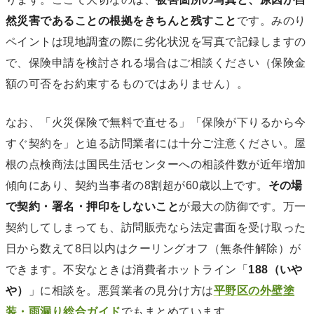
然災害であることの根拠をきちんと残すこと
です。みのり
ペイントは現地調査の際に劣化状況を写真で記録しますの
で、保険申請を検討される場合はご相談ください（保険金
額の可否をお約束するものではありません）。
なお、「火災保険で無料で直せる」「保険が下りるから今
すぐ契約を」と迫る訪問業者には十分ご注意ください。屋
根の点検商法は国民生活センターへの相談件数が近年増加
傾向にあり、契約当事者の8割超が60歳以上です。
その場
で契約・署名・押印をしないこと
が最大の防御です。万一
契約してしまっても、訪問販売なら法定書面を受け取った
日から数えて8日以内はクーリングオフ（無条件解除）が
できます。不安なときは消費者ホットライン「
188（いや
や）
」に相談を。悪質業者の見分け方は
平野区の外壁塗
装・雨漏り総合ガイド
でもまとめています。