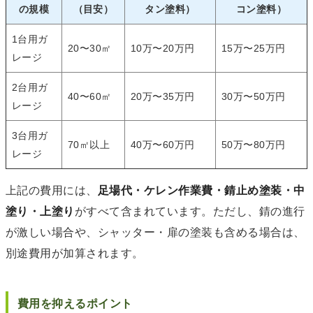
の規模
（目安）
タン塗料）
コン塗料）
1台用ガ
20〜30㎡
10万〜20万円
15万〜25万円
レージ
2台用ガ
40〜60㎡
20万〜35万円
30万〜50万円
レージ
3台用ガ
70㎡以上
40万〜60万円
50万〜80万円
レージ
上記の費用には、
足場代・ケレン作業費・錆止め塗装・中
塗り・上塗り
がすべて含まれています。ただし、錆の進行
が激しい場合や、シャッター・扉の塗装も含める場合は、
別途費用が加算されます。
費用を抑えるポイント