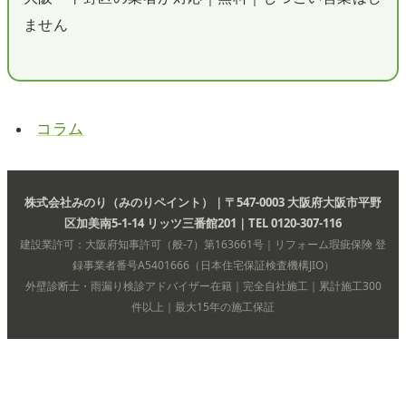
ません
コラム
株式会社みのり（みのりペイント）｜〒547-0003 大阪府大阪市平野
区加美南5-1-14 リッツ三番館201｜TEL 0120-307-116
建設業許可：大阪府知事許可（般-7）第163661号｜リフォーム瑕疵保険 登
録事業者番号A5401666（日本住宅保証検査機構JIO）
外壁診断士・雨漏り検診アドバイザー在籍｜完全自社施工｜累計施工300
件以上｜最大15年の施工保証