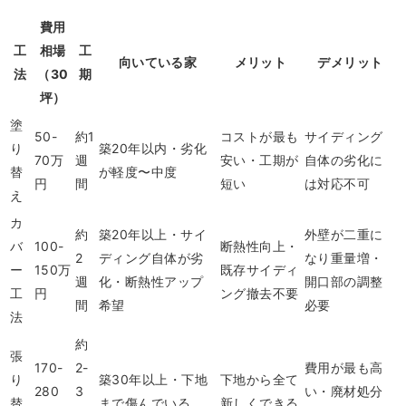
費用
工
相場
工
向いている家
メリット
デメリット
法
（30
期
坪）
塗
50-
約1
コストが最も
サイディング
り
築20年以内・劣化
70万
週
安い・工期が
自体の劣化に
替
が軽度〜中度
円
間
短い
は対応不可
え
カ
約
築20年以上・サイ
外壁が二重に
バ
100-
断熱性向上・
2
ディング自体が劣
なり重量増・
ー
150万
既存サイディ
週
化・断熱性アップ
開口部の調整
工
円
ング撤去不要
間
希望
必要
法
約
張
170-
2-
費用が最も高
り
築30年以上・下地
下地から全て
280
3
い・廃材処分
替
まで傷んでいる
新しくできる