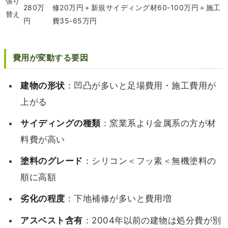
張り
280万
修20万円＋新規サイディング材60-100万円＋施工
替え
円
費35-65万円
費用が変動する要因
建物の形状
：凹凸が多いと足場費用・施工費用が
上がる
サイディングの種類
：窯業系より金属系の方が材
料費が高い
塗料のグレード
：シリコン＜フッ素＜無機塗料の
順に高額
劣化の程度
：下地補修が多いと費用増
アスベスト含有
：2004年以前の建物は処分費が別