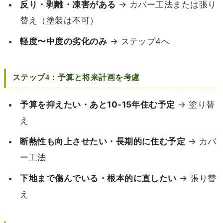
反り・剥離・凍害がある
→ カバー工法または張り
替え（塗装は不可）
軽度〜中度の劣化のみ
→ ステップ4へ
ステップ4：予算と将来計画を考慮
予算を抑えたい・あと10-15年住む予定
→ 塗り替
え
断熱性も向上させたい・長期的に住む予定
→ カバ
ー工法
下地まで傷んでいる・根本的に直したい
→ 張り替
え